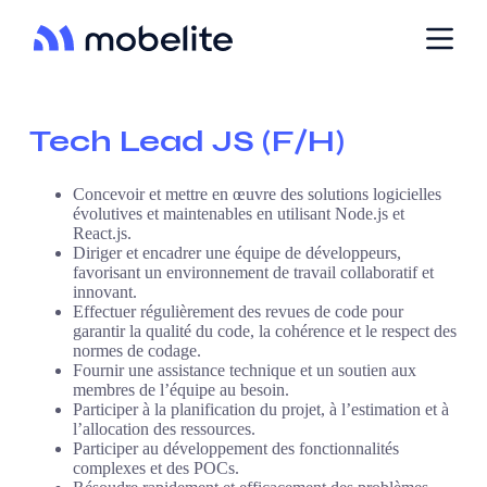
P
a
s
s
e
r
Tech Lead JS (F/H)
a
u
c
Concevoir et mettre en œuvre des solutions logicielles
o
évolutives et maintenables en utilisant Node.js et
n
React.js.
t
Diriger et encadrer une équipe de développeurs,
e
favorisant un environnement de travail collaboratif et
n
innovant.
u
Effectuer régulièrement des revues de code pour
garantir la qualité du code, la cohérence et le respect des
normes de codage.
Fournir une assistance technique et un soutien aux
membres de l’équipe au besoin.
Participer à la planification du projet, à l’estimation et à
l’allocation des ressources.
Participer au développement des fonctionnalités
complexes et des
POCs
.