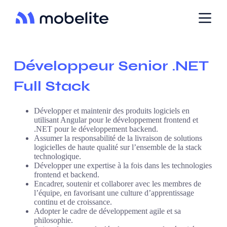
P
a
s
s
e
r
Développeur Senior .NET
a
u
Full Stack
c
o
n
t
Développer et maintenir des produits logiciels en
e
utilisant Angular pour le développement frontend et
n
.NET pour le développement backend.
u
Assumer la responsabilité de la livraison de solutions
logicielles de haute qualité sur l’ensemble de la stack
technologique.
Développer une expertise à la fois dans les technologies
frontend et backend.
Encadrer, soutenir et collaborer avec les membres de
l’équipe, en favorisant une culture d’apprentissage
continu et de croissance.
Adopter le cadre de développement agile et sa
philosophie.